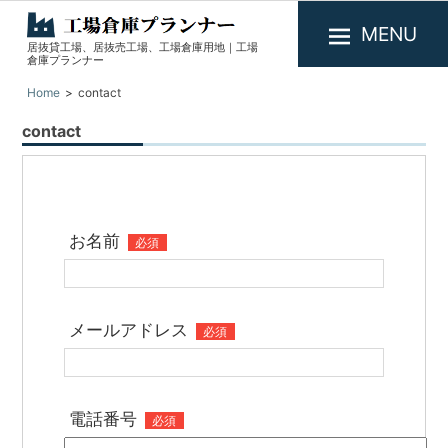
MENU
居抜貸工場、居抜売工場、工場倉庫用地｜工場
工
倉庫プランナー
場
Home
contact
倉
contact
庫
プ
ラ
ン
お名前
ナ
必須
ー
メールアドレス
必須
電話番号
必須