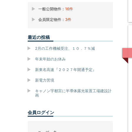
一般公開物件：
16件
会員限定物件：
3件
最近の投稿
2月の工作機械受注、１０．７％減
年末年始のお休み
新東名高速『２０２７年開通予定』
新電力苦境
キャノン宇都宮に半導体露光装置工場建設計
画
会員ログイン