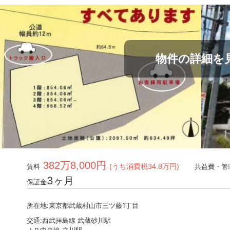
物件の詳細を
382万8,000円
賃料
(うち消費税34.8万円)
共益費・管
3ヶ月
保証金
所在地:東京都武蔵村山市三ツ藤1丁目
交通:西武拝島線 武蔵砂川駅
ＪＲ中央線 立川駅