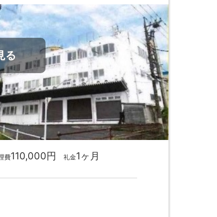
見る
110,000円
1ヶ月
理費
礼金