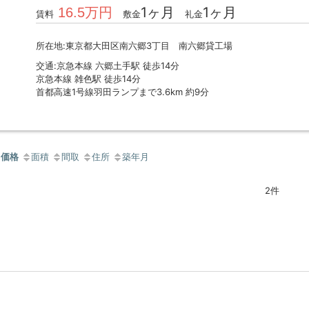
1ヶ月
1ヶ月
16.5万円
賃料
敷金
礼金
所在地:東京都大田区南六郷3丁目 南六郷貸工場
交通:京急本線 六郷土手駅 徒歩14分
京急本線 雑色駅 徒歩14分
首都高速1号線羽田ランプまで3.6km 約9分
価格
面積
間取
住所
築年月
2件