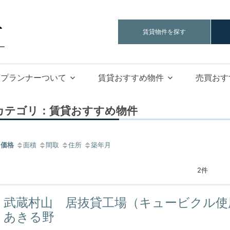
工
賃貸物件を探す
場
ー
倉
庫
庫プランナーついて
賃貸おすすめ物件
売買おす
プ
ラ
ン
カテゴリ：賃貸おすすめ物件
ナ
ー
価格
面積
間取
住所
築年月
2件
武蔵村山 居抜貸工場（キュービクル使
あきる野