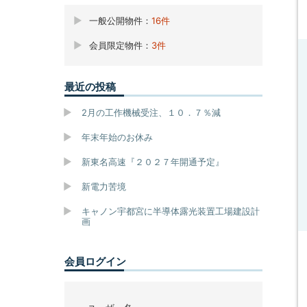
一般公開物件：
16件
会員限定物件：
3件
最近の投稿
2月の工作機械受注、１０．７％減
年末年始のお休み
新東名高速『２０２７年開通予定』
新電力苦境
キャノン宇都宮に半導体露光装置工場建設計
画
会員ログイン