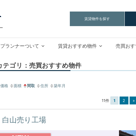
工
賃貸物件を探す
場
ー
倉
庫
庫プランナーついて
賃貸おすすめ物件
売買おす
プ
ラ
ン
カテゴリ：売買おすすめ物件
ナ
ー
価格
面積
間取
住所
築年月
11件
1
2
»
白山売り工場