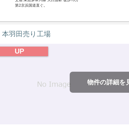
第2京浜国道直ぐ。
本羽田売り工場
UP
物件の詳細を