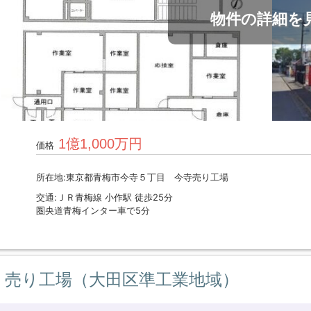
物件の詳細を
1億1,000万円
価格
所在地:東京都青梅市今寺５丁目 今寺売り工場
交通:ＪＲ青梅線 小作駅 徒歩25分
圏央道青梅インター車で5分
売り工場（大田区準工業地域）