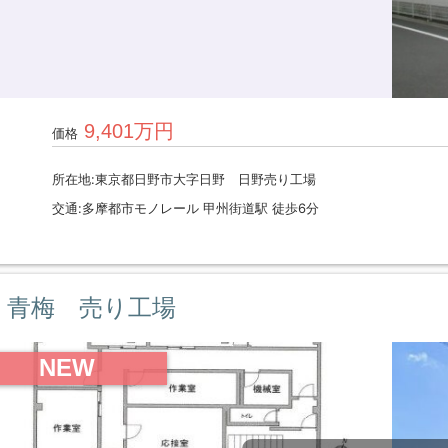
9,401万円
価格
所在地:東京都日野市大字日野 日野売り工場
交通:多摩都市モノレール 甲州街道駅 徒歩6分
青梅 売り工場
NEW