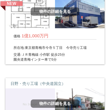
NEW
物件の詳細を見る
1億1,000万円
価格
所在地:東京都青梅市今寺５丁目 今寺売り工場
交通:ＪＲ青梅線 小作駅 徒歩25分
圏央道青梅インター車で5分
日野・売り工場（中央道国立）
物件の詳細を見る