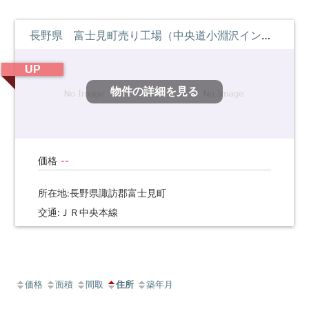
長野県 富士見町売り工場（中央道小淵沢インター約３km）準工業
UP
物件の詳細を見る
--
価格
所在地:長野県諏訪郡富士見町
交通:ＪＲ中央本線
価格
面積
間取
住所
築年月