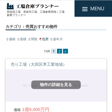
MENU
居抜貸工場、居抜売工場、工場倉庫用地｜工場
工
倉庫プランナー
場
カテゴリ：売買おすすめ物件
倉
庫
価格
面積
間取
住所
築年月
プ
ラ
11件
1
2
»
ン
ナ
売り工場（大田区準工業地域）
ー
物件の詳細を見る
1億9,000万円
価格