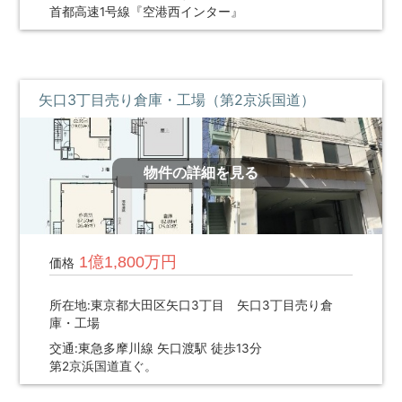
首都高速1号線『空港西インター』
矢口3丁目売り倉庫・工場（第2京浜国道）
物件の詳細を見る
1億1,800万円
価格
所在地:東京都大田区矢口3丁目 矢口3丁目売り倉
庫・工場
交通:東急多摩川線 矢口渡駅 徒歩13分
第2京浜国道直ぐ。