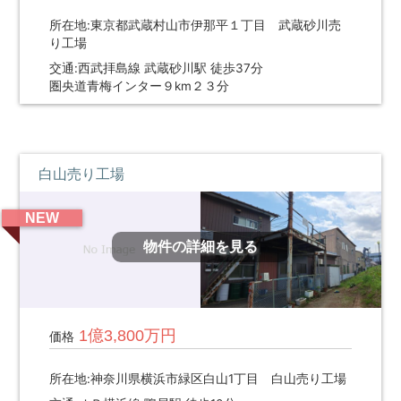
所在地:東京都武蔵村山市伊那平１丁目 武蔵砂川売
り工場
交通:西武拝島線 武蔵砂川駅 徒歩37分
圏央道青梅インター９km２３分
白山売り工場
NEW
物件の詳細を見る
1億3,800万円
価格
所在地:神奈川県横浜市緑区白山1丁目 白山売り工場