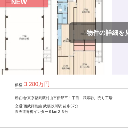
NEW
物件の詳細を
3,280万円
価格
所在地:東京都武蔵村山市伊那平１丁目 武蔵砂川売り工場
交通:西武拝島線 武蔵砂川駅 徒歩37分
圏央道青梅インター９km２３分