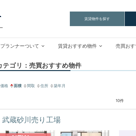
工
賃貸物件を探す
場
ー
倉
庫
庫プランナーついて
賃貸おすすめ物件
売買おす
プ
ラ
ン
カテゴリ：売買おすすめ物件
ナ
ー
価格
面積
間取
住所
築年月
10件
武蔵砂川売り工場