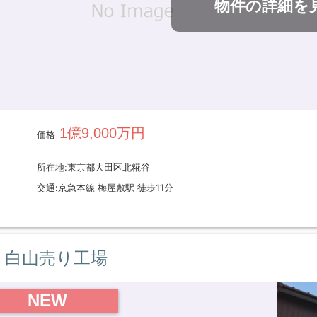
物件の詳細を
1億9,000万円
価格
所在地:東京都大田区北糀谷
交通:京急本線 梅屋敷駅 徒歩11分
白山売り工場
NEW