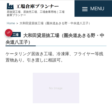
MENU
居抜貸工場、居抜売工場、工場倉庫用地｜工場
工
倉庫プランナー
場
Home
大和田貸居抜工場（圏央道あきる野・中央道八王子）
倉
UP
庫
大和田貸居抜工場（圏央道あきる野・中
工場
プ
央道八王子）
ラ
ケータリング居抜き工場。冷凍庫、フライヤー等残
ン
置物あり。引き渡しに相談可。
ナ
ー
1
/
1