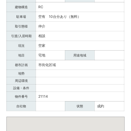
RC
建物構造
空有 10台分あり（無料）
駐車場
仲介
取引態様
相談
引渡/入居時期
空家
現況
宅地
地目
用途地域
市街化区域
都市計画
地勢
周辺環境
設備・条件
21114
物件番号
成約
自社物
状態