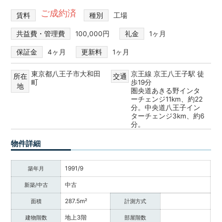
ご成約済
賃料
種別
工場
共益費・管理費
100,000円
礼金
1ヶ月
保証金
4ヶ月
更新料
1ヶ月
東京都八王子市大和田
京王線 京王八王子駅 徒
所在
交通
町
歩19分
地
圏央道あきる野インタ
ーチェンジ11km、約22
分。中央道八王子イン
ターチェンジ3km、約6
分。
物件詳細
1991/9
築年月
中古
新築/中古
287.5m²
面積
計測方式
地上3階
建物階数
部屋階数