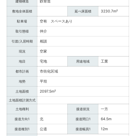
鉄骨造
建物構造
3230.7m²
敷地全体面積
延べ床面積
空有 スペースあり
駐車場
仲介
取引態様
相談
引渡/入居時期
空家
現況
宅地
工業
地目
用途地域
市街化区域
都市計画
平坦
地勢
2097.5m²
土地面積
土地面積計測方式
一方
土地権利
接道状況
北
64.5m
接道方向1
接道間口1
公道
12m
接道種別1
接道幅員1