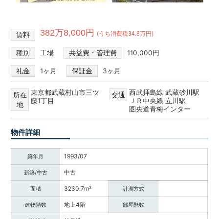
382万8,000円
(うち消費税34.8万円)
賃料
種別
工場
共益費・管理費
110,000円
礼金
1ヶ月
保証金
3ヶ月
東京都武蔵村山市三ツ
西武拝島線 武蔵砂川駅
所在
交通
藤1丁目
ＪＲ中央線 立川駅
地
圏央道青梅インター
物件詳細
1993/07
築年月
中古
新築/中古
3230.7m²
面積
計測方式
地上4階
建物階数
部屋階数