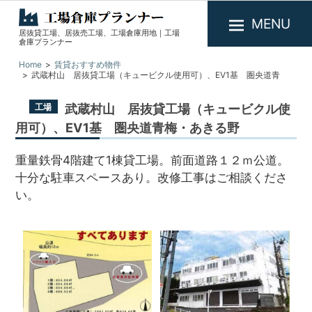
MENU
居抜貸工場、居抜売工場、工場倉庫用地｜工場
工
倉庫プランナー
場
Home
賃貸おすすめ物件
倉
武蔵村山 居抜貸工場（キュービクル使用可）、EV1基 圏央道青
梅・あきる野
庫
武蔵村山 居抜貸工場（キュービクル使
工場
プ
用可）、EV1基 圏央道青梅・あきる野
ラ
ン
重量鉄骨4階建て1棟貸工場。前面道路１２ｍ公道。
ナ
十分な駐車スペースあり。改修工事はご相談くださ
ー
い。
1
/
1