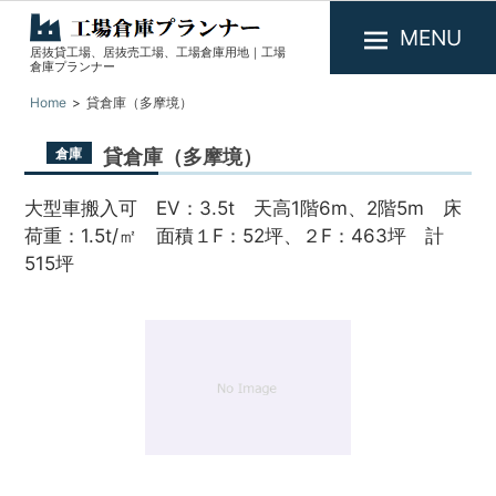
MENU
居抜貸工場、居抜売工場、工場倉庫用地｜工場
工
倉庫プランナー
場
Home
貸倉庫（多摩境）
倉
庫
貸倉庫（多摩境）
倉庫
プ
大型車搬入可 EV：3.5t 天高1階6m、2階5m 床
ラ
荷重：1.5t/㎡ 面積１F：52坪、２F：463坪 計
ン
515坪
ナ
ー
1
/
1