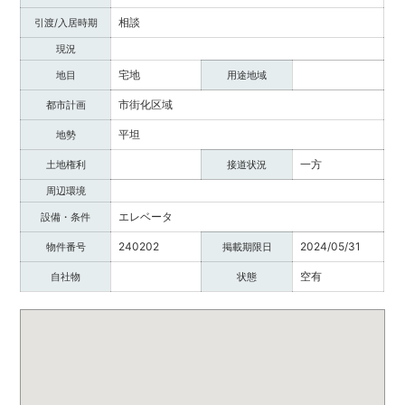
相談
引渡/入居時期
現況
宅地
地目
用途地域
市街化区域
都市計画
平坦
地勢
一方
土地権利
接道状況
周辺環境
エレベータ
設備・条件
240202
2024/05/31
物件番号
掲載期限日
空有
自社物
状態