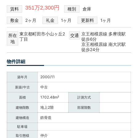
351万2,300円
賃料
種別
倉庫
敷金
2ヶ月
礼金
1ヶ月
更新料
1ヶ月
東京都町田市小山ヶ丘2
京王相模原線 多摩境駅
所在
交通
丁目
徒歩6分
地
京王相模原線 南大沢駅
徒歩24分
物件詳細
2000/11
築年月
中古
新築/中古
1702.48m²
面積
計測方式
地上2階
建物階数
部屋階数
鉄骨造
建物構造
駐車場
仲介
取引態様